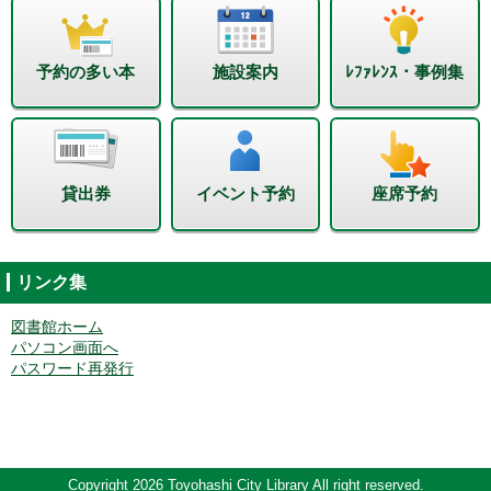
予約の多い本
施設案内
ﾚﾌｧﾚﾝｽ・事例集
貸出券
イベント予約
座席予約
リンク集
図書館ホーム
パソコン画面へ
パスワード再発行
Copyright 2026 Toyohashi City Library All right reserved.