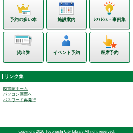
予約の多い本
施設案内
ﾚﾌｧﾚﾝｽ・事例集
貸出券
イベント予約
座席予約
リンク集
図書館ホーム
パソコン画面へ
パスワード再発行
Copyright 2026 Toyohashi City Library All right reserved.