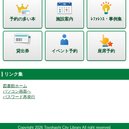
予約の多い本
施設案内
ﾚﾌｧﾚﾝｽ・事例集
貸出券
イベント予約
座席予約
リンク集
図書館ホーム
パソコン画面へ
パスワード再発行
Copyright 2026 Toyohashi City Library All right reserved.