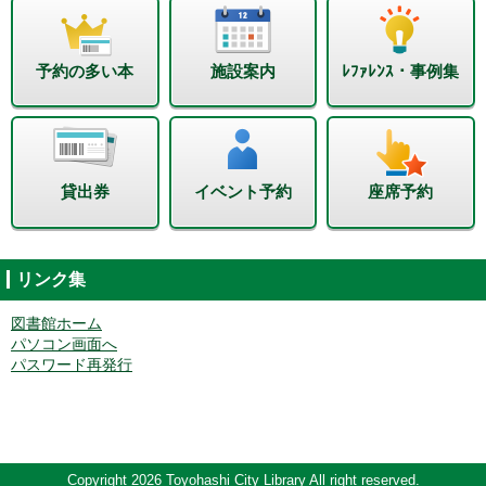
予約の多い本
施設案内
ﾚﾌｧﾚﾝｽ・事例集
貸出券
イベント予約
座席予約
リンク集
図書館ホーム
パソコン画面へ
パスワード再発行
Copyright 2026 Toyohashi City Library All right reserved.