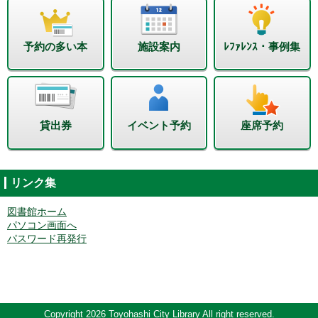
予約の多い本
施設案内
ﾚﾌｧﾚﾝｽ・事例集
貸出券
イベント予約
座席予約
リンク集
図書館ホーム
パソコン画面へ
パスワード再発行
Copyright 2026 Toyohashi City Library All right reserved.