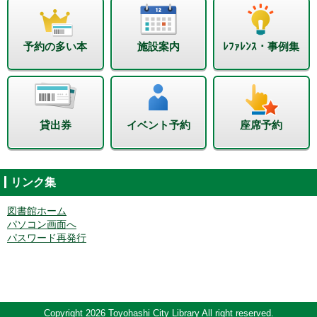
予約の多い本
施設案内
ﾚﾌｧﾚﾝｽ・事例集
貸出券
イベント予約
座席予約
リンク集
図書館ホーム
パソコン画面へ
パスワード再発行
Copyright 2026 Toyohashi City Library All right reserved.