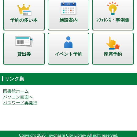
予約の多い本
施設案内
ﾚﾌｧﾚﾝｽ・事例集
貸出券
イベント予約
座席予約
リンク集
図書館ホーム
パソコン画面へ
パスワード再発行
Copyright 2026 Toyohashi City Library All right reserved.