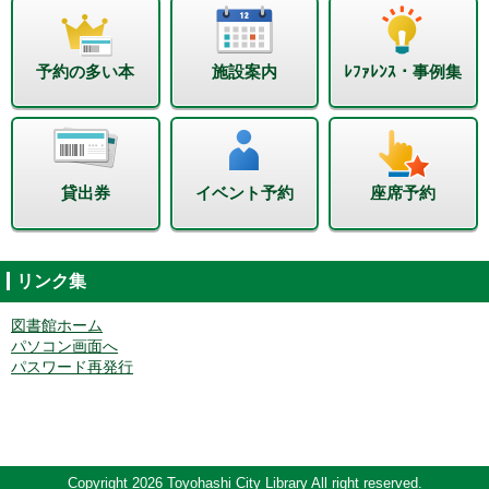
予約の多い本
施設案内
ﾚﾌｧﾚﾝｽ・事例集
貸出券
イベント予約
座席予約
リンク集
図書館ホーム
パソコン画面へ
パスワード再発行
Copyright 2026 Toyohashi City Library All right reserved.