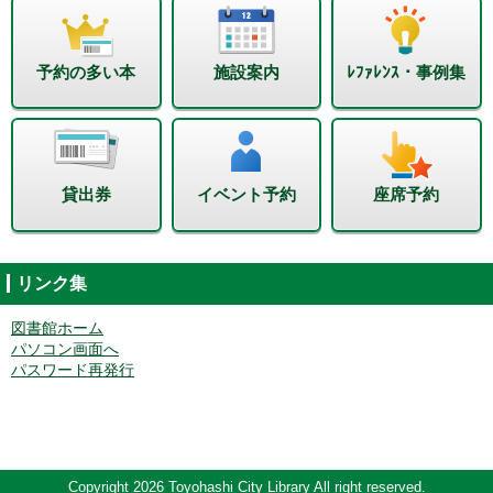
予約の多い本
施設案内
ﾚﾌｧﾚﾝｽ・事例集
貸出券
イベント予約
座席予約
リンク集
図書館ホーム
パソコン画面へ
パスワード再発行
Copyright 2026 Toyohashi City Library All right reserved.