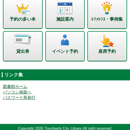
予約の多い本
施設案内
ﾚﾌｧﾚﾝｽ・事例集
貸出券
イベント予約
座席予約
リンク集
図書館ホーム
パソコン画面へ
パスワード再発行
Copyright 2026 Toyohashi City Library All right reserved.