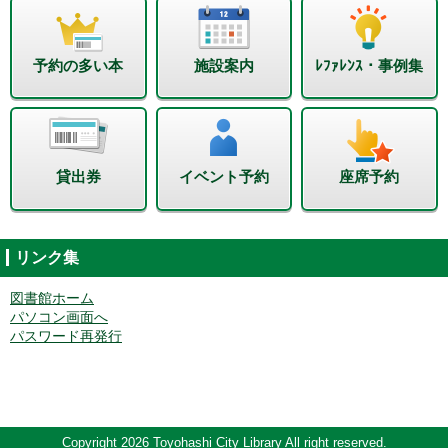
予約の多い本
施設案内
ﾚﾌｧﾚﾝｽ・事例集
貸出券
イベント予約
座席予約
リンク集
図書館ホーム
パソコン画面へ
パスワード再発行
Copyright 2026 Toyohashi City Library All right reserved.