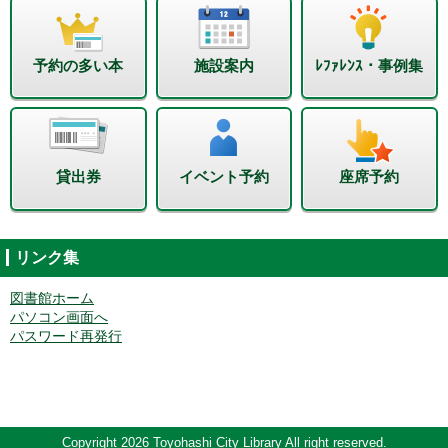
予約の多い本
施設案内
ﾚﾌｧﾚﾝｽ・事例集
貸出券
イベント予約
座席予約
リンク集
図書館ホーム
パソコン画面へ
パスワード再発行
Copyright 2026 Toyohashi City Library All right reserved.