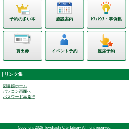
予約の多い本
施設案内
ﾚﾌｧﾚﾝｽ・事例集
貸出券
イベント予約
座席予約
リンク集
図書館ホーム
パソコン画面へ
パスワード再発行
Copyright 2026 Toyohashi City Library All right reserved.