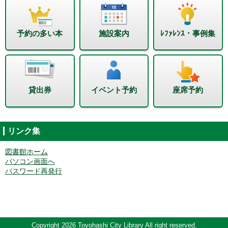
予約の多い本
施設案内
ﾚﾌｧﾚﾝｽ・事例集
貸出券
イベント予約
座席予約
リンク集
図書館ホーム
パソコン画面へ
パスワード再発行
Copyright 2026 Toyohashi City Library All right reserved.