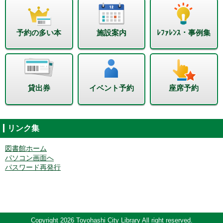
予約の多い本
施設案内
ﾚﾌｧﾚﾝｽ・事例集
貸出券
イベント予約
座席予約
リンク集
図書館ホーム
パソコン画面へ
パスワード再発行
Copyright 2026 Toyohashi City Library All right reserved.