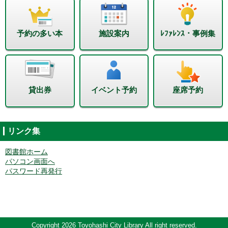
予約の多い本
施設案内
ﾚﾌｧﾚﾝｽ・事例集
貸出券
イベント予約
座席予約
リンク集
図書館ホーム
パソコン画面へ
パスワード再発行
Copyright 2026 Toyohashi City Library All right reserved.