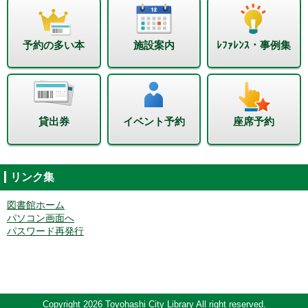
予約の多い本
施設案内
ﾚﾌｧﾚﾝｽ・事例集
貸出券
イベント予約
座席予約
リンク集
図書館ホーム
パソコン画面へ
パスワード再発行
Copyright 2026 Toyohashi City Library All right reserved.