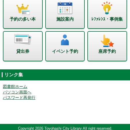
予約の多い本
施設案内
ﾚﾌｧﾚﾝｽ・事例集
貸出券
イベント予約
座席予約
リンク集
図書館ホーム
パソコン画面へ
パスワード再発行
Copyright 2026 Toyohashi City Library All right reserved.