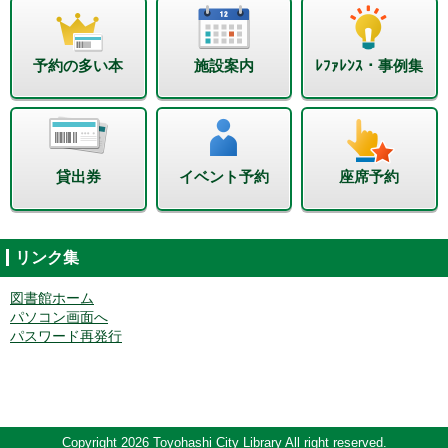
予約の多い本
施設案内
ﾚﾌｧﾚﾝｽ・事例集
貸出券
イベント予約
座席予約
リンク集
図書館ホーム
パソコン画面へ
パスワード再発行
Copyright 2026 Toyohashi City Library All right reserved.