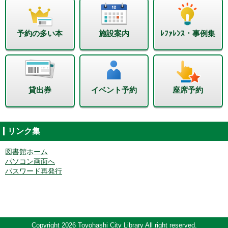
予約の多い本
施設案内
ﾚﾌｧﾚﾝｽ・事例集
貸出券
イベント予約
座席予約
リンク集
図書館ホーム
パソコン画面へ
パスワード再発行
Copyright 2026 Toyohashi City Library All right reserved.