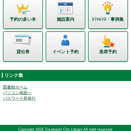
予約の多い本
施設案内
ﾚﾌｧﾚﾝｽ・事例集
貸出券
イベント予約
座席予約
リンク集
図書館ホーム
パソコン画面へ
パスワード再発行
Copyright 2026 Toyohashi City Library All right reserved.