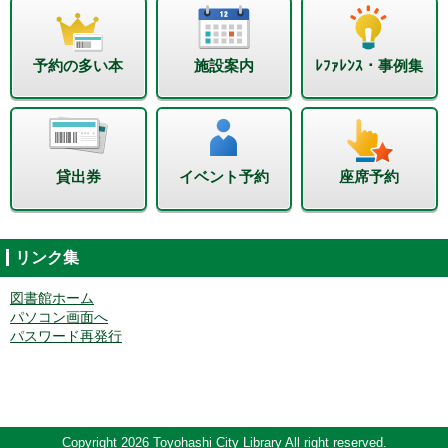
予約の多い本
施設案内
ﾚﾌｧﾚﾝｽ・事例集
貸出券
イベント予約
座席予約
リンク集
図書館ホーム
パソコン画面へ
パスワード再発行
Copyright 2026 Toyohashi City Library All right reserved.