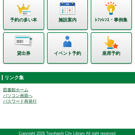
予約の多い本
施設案内
ﾚﾌｧﾚﾝｽ・事例集
貸出券
イベント予約
座席予約
リンク集
図書館ホーム
パソコン画面へ
パスワード再発行
Copyright 2026 Toyohashi City Library All right reserved.