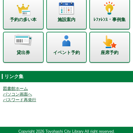
予約の多い本
施設案内
ﾚﾌｧﾚﾝｽ・事例集
貸出券
イベント予約
座席予約
リンク集
図書館ホーム
パソコン画面へ
パスワード再発行
Copyright 2026 Toyohashi City Library All right reserved.