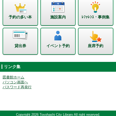
予約の多い本
施設案内
ﾚﾌｧﾚﾝｽ・事例集
貸出券
イベント予約
座席予約
リンク集
図書館ホーム
パソコン画面へ
パスワード再発行
Copyright 2026 Toyohashi City Library All right reserved.