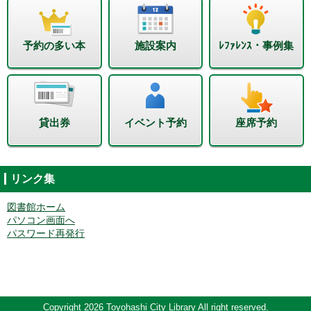
予約の多い本
施設案内
ﾚﾌｧﾚﾝｽ・事例集
貸出券
イベント予約
座席予約
リンク集
図書館ホーム
パソコン画面へ
パスワード再発行
Copyright 2026 Toyohashi City Library All right reserved.