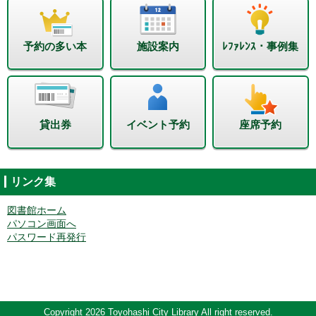
予約の多い本
施設案内
ﾚﾌｧﾚﾝｽ・事例集
貸出券
イベント予約
座席予約
リンク集
図書館ホーム
パソコン画面へ
パスワード再発行
Copyright 2026 Toyohashi City Library All right reserved.