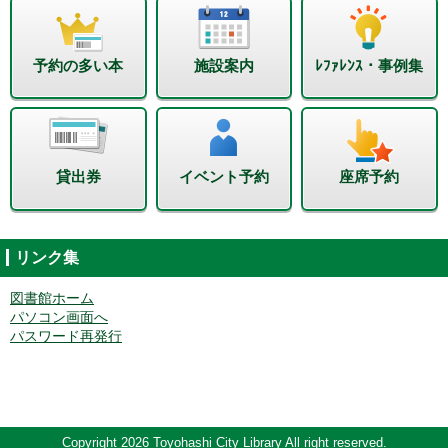
予約の多い本
施設案内
ﾚﾌｧﾚﾝｽ・事例集
貸出券
イベント予約
座席予約
リンク集
図書館ホーム
パソコン画面へ
パスワード再発行
Copyright 2026 Toyohashi City Library All right reserved.