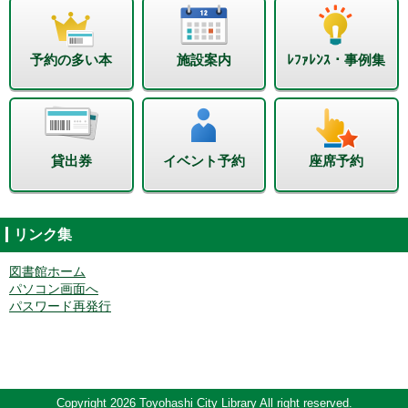
予約の多い本
施設案内
ﾚﾌｧﾚﾝｽ・事例集
貸出券
イベント予約
座席予約
リンク集
図書館ホーム
パソコン画面へ
パスワード再発行
Copyright 2026 Toyohashi City Library All right reserved.