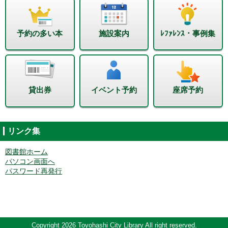
予約の多い本
施設案内
ﾚﾌｧﾚﾝｽ・事例集
貸出券
イベント予約
座席予約
リンク集
図書館ホーム
パソコン画面へ
パスワード再発行
Copyright 2026 Toyohashi City Library All right reserved.