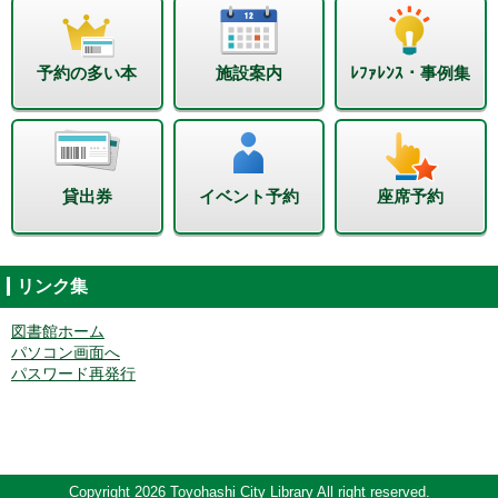
予約の多い本
施設案内
ﾚﾌｧﾚﾝｽ・事例集
貸出券
イベント予約
座席予約
リンク集
図書館ホーム
パソコン画面へ
パスワード再発行
Copyright 2026 Toyohashi City Library All right reserved.