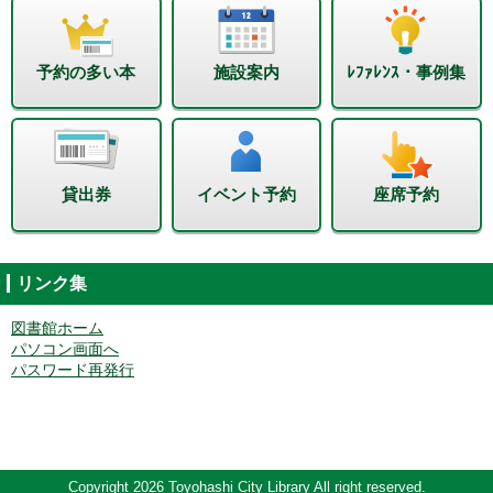
予約の多い本
施設案内
ﾚﾌｧﾚﾝｽ・事例集
貸出券
イベント予約
座席予約
リンク集
図書館ホーム
パソコン画面へ
パスワード再発行
Copyright 2026 Toyohashi City Library All right reserved.