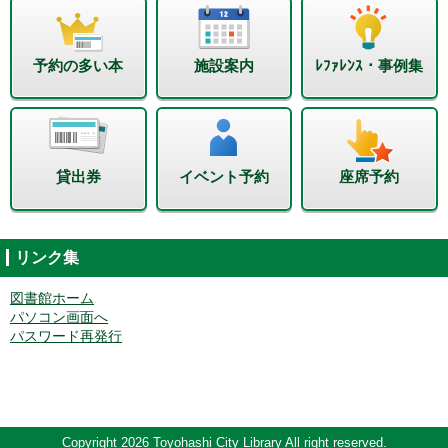
予約の多い本
施設案内
ﾚﾌｧﾚﾝｽ・事例集
貸出券
イベント予約
座席予約
リンク集
図書館ホーム
パソコン画面へ
パスワード再発行
Copyright 2026 Toyohashi City Library All right reserved.