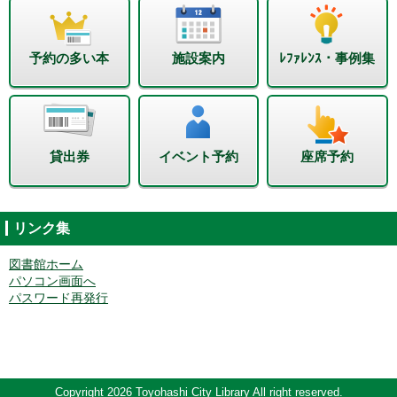
予約の多い本
施設案内
ﾚﾌｧﾚﾝｽ・事例集
貸出券
イベント予約
座席予約
リンク集
図書館ホーム
パソコン画面へ
パスワード再発行
Copyright 2026 Toyohashi City Library All right reserved.