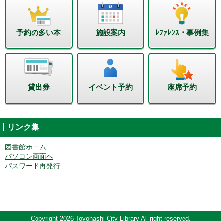
予約の多い本
施設案内
ﾚﾌｧﾚﾝｽ・事例集
貸出券
イベント予約
座席予約
リンク集
図書館ホーム
パソコン画面へ
パスワード再発行
Copyright 2026 Toyohashi City Library All right reserved.