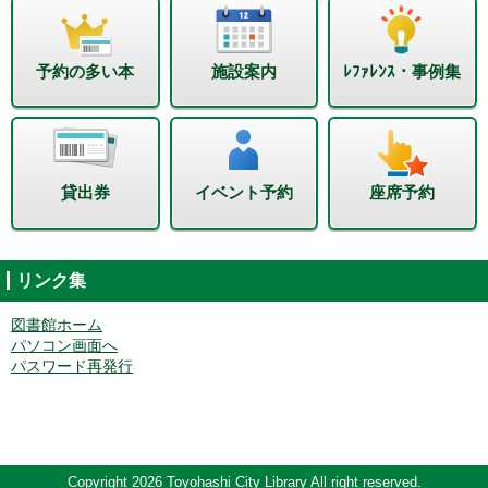
予約の多い本
施設案内
ﾚﾌｧﾚﾝｽ・事例集
貸出券
イベント予約
座席予約
リンク集
図書館ホーム
パソコン画面へ
パスワード再発行
Copyright 2026 Toyohashi City Library All right reserved.