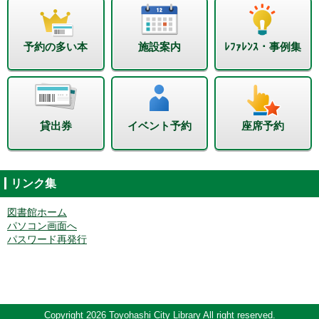
予約の多い本
施設案内
ﾚﾌｧﾚﾝｽ・事例集
貸出券
イベント予約
座席予約
リンク集
図書館ホーム
パソコン画面へ
パスワード再発行
Copyright 2026 Toyohashi City Library All right reserved.