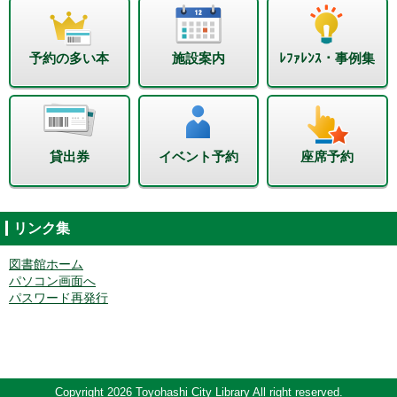
予約の多い本
施設案内
ﾚﾌｧﾚﾝｽ・事例集
貸出券
イベント予約
座席予約
リンク集
図書館ホーム
パソコン画面へ
パスワード再発行
Copyright 2026 Toyohashi City Library All right reserved.