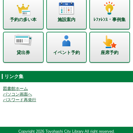
予約の多い本
施設案内
ﾚﾌｧﾚﾝｽ・事例集
貸出券
イベント予約
座席予約
リンク集
図書館ホーム
パソコン画面へ
パスワード再発行
Copyright 2026 Toyohashi City Library All right reserved.