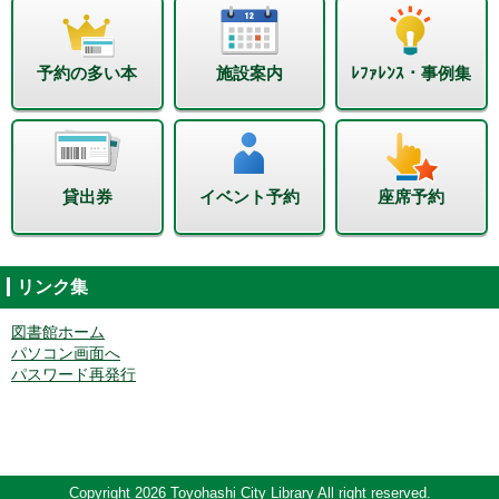
予約の多い本
施設案内
ﾚﾌｧﾚﾝｽ・事例集
貸出券
イベント予約
座席予約
リンク集
図書館ホーム
パソコン画面へ
パスワード再発行
Copyright 2026 Toyohashi City Library All right reserved.