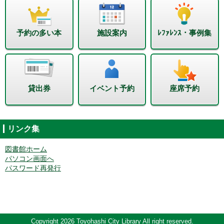
予約の多い本
施設案内
ﾚﾌｧﾚﾝｽ・事例集
貸出券
イベント予約
座席予約
リンク集
図書館ホーム
パソコン画面へ
パスワード再発行
Copyright 2026 Toyohashi City Library All right reserved.