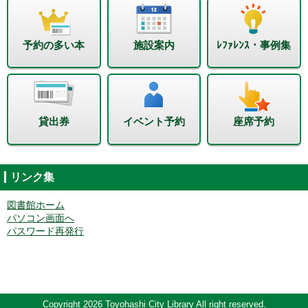
予約の多い本
施設案内
ﾚﾌｧﾚﾝｽ・事例集
貸出券
イベント予約
座席予約
リンク集
図書館ホーム
パソコン画面へ
パスワード再発行
Copyright 2026 Toyohashi City Library All right reserved.