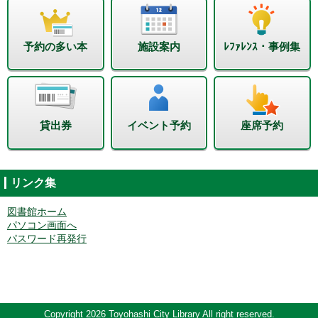
予約の多い本
施設案内
ﾚﾌｧﾚﾝｽ・事例集
貸出券
イベント予約
座席予約
リンク集
図書館ホーム
パソコン画面へ
パスワード再発行
Copyright 2026 Toyohashi City Library All right reserved.