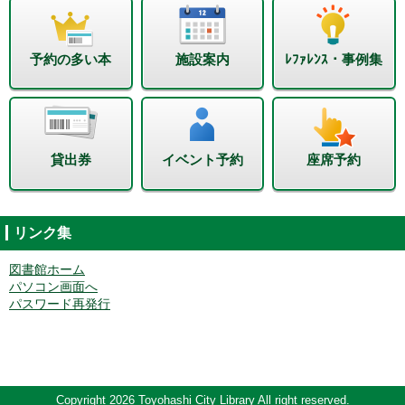
予約の多い本
施設案内
ﾚﾌｧﾚﾝｽ・事例集
貸出券
イベント予約
座席予約
リンク集
図書館ホーム
パソコン画面へ
パスワード再発行
Copyright 2026 Toyohashi City Library All right reserved.