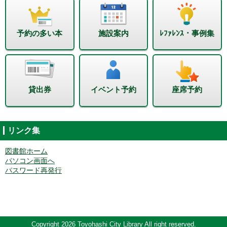
予約の多い本
施設案内
ﾚﾌｧﾚﾝｽ・事例集
貸出券
イベント予約
座席予約
リンク集
図書館ホーム
パソコン画面へ
パスワード再発行
Copyright 2026 Toyohashi City Library All right reserved.