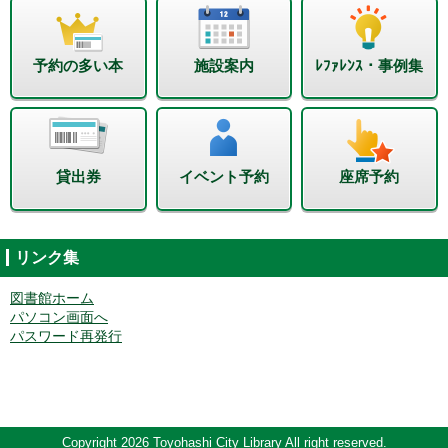
予約の多い本
施設案内
ﾚﾌｧﾚﾝｽ・事例集
貸出券
イベント予約
座席予約
リンク集
図書館ホーム
パソコン画面へ
パスワード再発行
Copyright 2026 Toyohashi City Library All right reserved.