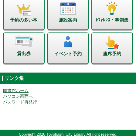
予約の多い本
施設案内
ﾚﾌｧﾚﾝｽ・事例集
貸出券
イベント予約
座席予約
リンク集
図書館ホーム
パソコン画面へ
パスワード再発行
Copyright 2026 Toyohashi City Library All right reserved.