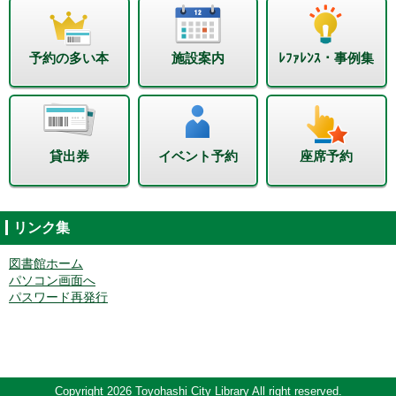
予約の多い本
施設案内
ﾚﾌｧﾚﾝｽ・事例集
貸出券
イベント予約
座席予約
リンク集
図書館ホーム
パソコン画面へ
パスワード再発行
Copyright 2026 Toyohashi City Library All right reserved.