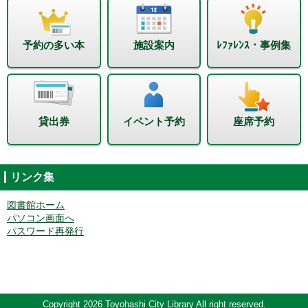
予約の多い本
施設案内
ﾚﾌｧﾚﾝｽ・事例集
貸出券
イベント予約
座席予約
リンク集
図書館ホーム
パソコン画面へ
パスワード再発行
Copyright 2026 Toyohashi City Library All right reserved.