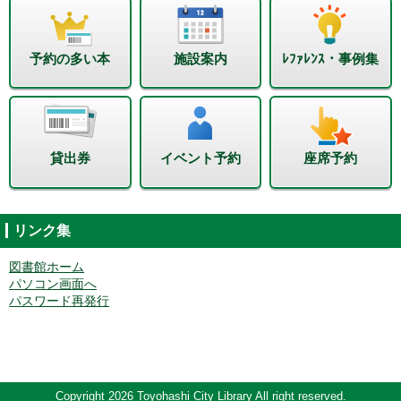
予約の多い本
施設案内
ﾚﾌｧﾚﾝｽ・事例集
貸出券
イベント予約
座席予約
リンク集
図書館ホーム
パソコン画面へ
パスワード再発行
Copyright 2026 Toyohashi City Library All right reserved.